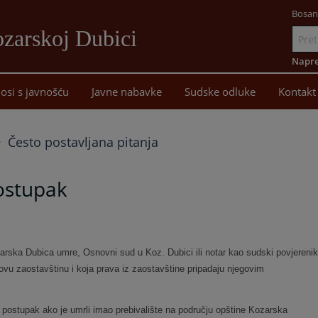
Bosan
zarskoj Dubici
Idi
na
Napre
sadržaj
osi s javnošću
Javne nabavke
Sudske odluke
Kontakt
Često postavljana pitanja
postupak
ozarska Dubica umre, Osnovni sud u Koz. Dubici
ili notar kao sudski povjerenik
govu zaostavštinu i koja prava iz zaostavštine pripadaju njegovim
 postupak ako je umrli imao prebivalište na području opštine Kozarska