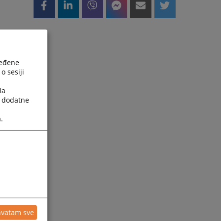
ređene
o sesiji
la
a dodatne
.
hvatam sve