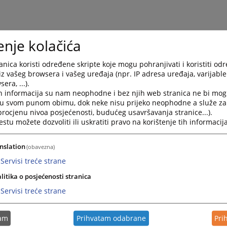
enje kolačića
nica koristi određene skripte koje mogu pohranjivati i koristiti od
 tražiti podatke o umrlom, srodnicima, postojanju testamenta te o približnoj
iz vašeg browsera i vašeg uređaja (npr. IP adresa uređaja, varijable 
era, ...).
h informacija su nam neophodne i bez njih web stranica ne bi mog
 dostaviti Osnovnom sudu u Kozarskoj Dubici. Uz smrtovnicu je potrebno da
i u svom punom obimu, dok neke nisu prijeko neophodne a služe z
ni ostavitelja:
 procjenu nivoa posjećenosti, budućeg usavršavanja stranice...).
tu možete dozvoliti ili uskratiti pravo na korištenje tih informacija
i List nepokretnosti (u Područnoj jedinici Republičke uprave za geodetske i
,
nslation
(obavezna)
Servisi treće strane
iju štedne knjižice, sertifikate i sl.
litika o posjećenosti stranica
ru hartija od vrijednosti (Bana Milosavljevića 6, Banja Luka) izvadite Potvrdu
Servisi treće strane
šte na koje će pozvati sve nasljednike i to na adrese date u smrtovnici.
tam
Prihvatam odabrane
Pri