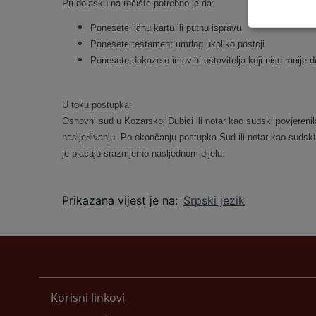
Pri dolasku na ročište potrebno je da:
Ponesete ličnu kartu ili putnu ispravu
Ponesete testament umrlog ukoliko postoji
Ponesete dokaze o imovini ostavitelja koji nisu ranije 
U toku postupka:
Osnovni sud u Kozarskoj Dubici
ili notar kao sudski povjereni
nasljeđivanju. Po okončanju postupka Sud
ili notar kao sudsk
je plaćaju srazmjerno nasljednom dijelu.
Prikazana vijest je na
:
Srpski jezik
Korisni linkovi