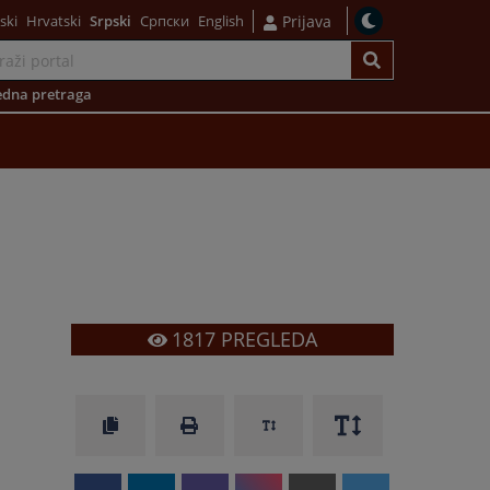
ski
Hrvatski
Srpski
Српски
English
Prijava
dna pretraga
1817
PREGLEDA