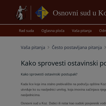
Osnovni sud u Ko
Rad suda
Oglasna ploča
Vaša pitanja
Odn
Vaša pitanja
Često postavljana pitanja
Kako sprovesti ostavinski 
Kako sprovesti ostavinski postupak?
Kada lice koje ima stalno prebivalište na području opštine K
utvrđuje ko su nasljednici umrlog, koja imovina sačinjava nje
nasljednicima.
Osnovni sud u Koz. Dubici
ili notar kao sudski povjerenik
vodi