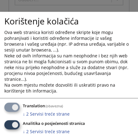
Administrativna jedinica
Korištenje kolačića
Odaberi...
Ova web stranica koristi određene skripte koje mogu
pohranjivati i koristiti određene informacije iz vašeg
browsera i vašeg uređaja (npr. IP adresa uređaja, varijable o
sesiji unutar browsera, ...).
Neke od ovih informacija su nam neophodne i bez njih web
Naziv
stranica ne bi mogla fukcionisati u svom punom obimu, dok
Osnovni sud u Kozarskoj Dubici
neke nisu prijeko neophodne a služe za dodatne stvari (npr.
procjenu nivoa posjećenosti, budućeg usavršavanja
Naziv institucije:
Osnovni sud u Kozarskoj Dubici
stranice...).
Adresa:
Davidov trg bb
Na ovom mjestu možete dozvoliti ili uskratiti pravo na
Telefon:
052/417-325
korištenje tih informacija.
Telefaks:
053/417-325
Adresa elektronske pošte:
dragan.kalaba@pravosudje.ba
Translation
(obavezna)
Web stranica:
https://ossud-kozarskadubica.pravosudje.ba
↓
2
Servisi treće strane
Radno vrijeme:
8:00-16:00 sati
Analitika o posjećenosti stranica
Predsjednik:
Dragan Kalaba
↓
2
Servisi treće strane
Potpredsjednik:
Đurađ Kozomara