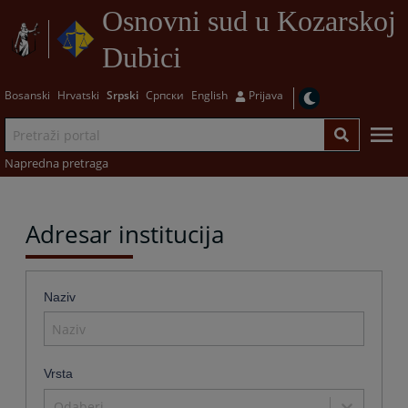
Osnovni sud u Kozarskoj
Dubici
Bosanski
Hrvatski
Srpski
Српски
English
Prijava
Napredna pretraga
Adresar institucija
Naziv
Vrsta
Odaberi...