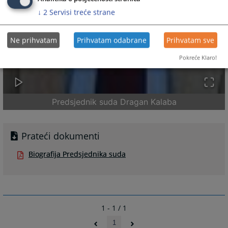
↓
2
Servisi treće strane
Ne prihvatam
Prihvatam odabrane
Prihvatam sve
Pokreće Klaro!
Predsjednik suda Dragan Kalaba
Prateći dokumenti
Biografija Predsjednika suda
1 - 1 / 1
1