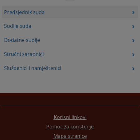
Predsjednik suda
Sudije suda
Dodatne sudije
Stručni saradnici
Službenici i namještenici
Korisni linkovi
Pomoc za koristenje
Mapa stranice