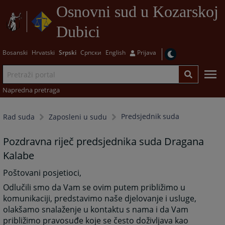
Osnovni sud u Kozarskoj
Dubici
Bosanski
Hrvatski
Srpski
Српски
English
Prijava
Napredna pretraga
Predsjednik suda
Rad suda
Zaposleni u sudu
Pozdravna riječ predsjednika suda Dragana
Kalabe
Poštovani posjetioci,
Odlučili smo da Vam se ovim putem približimo u
komunikaciji, predstavimo naše djelovanje i usluge,
olakšamo snalaženje u kontaktu s nama i da Vam
približimo pravosuđe koje se često doživljava kao