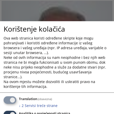
Korištenje kolačića
Ova web stranica koristi određene skripte koje mogu
pohranjivati i koristiti određene informacije iz vašeg
browsera i vašeg uređaja (npr. IP adresa uređaja, varijable o
sesiji unutar browsera, ...).
Neke od ovih informacija su nam neophodne i bez njih web
stranica ne bi mogla fukcionisati u svom punom obimu, dok
neke nisu prijeko neophodne a služe za dodatne stvari (npr.
procjenu nivoa posjećenosti, budućeg usavršavanja
stranice...).
Na ovom mjestu možete dozvoliti ili uskratiti pravo na
korištenje tih informacija.
Translation
(obavezna)
↓
2
Servisi treće strane
Analitika o posjećenosti stranica