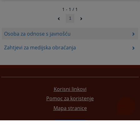
1 - 1 / 1
1
Osoba za odnose s javnošću
Zahtjevi za medijska obraćanja
Korisni linkovi
Pomoc za koristenje
Mapa stranice