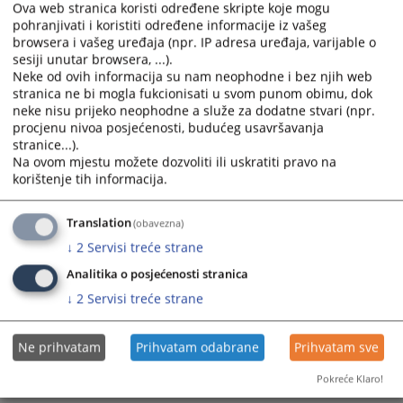
Ova web stranica koristi određene skripte koje mogu
pohranjivati i koristiti određene informacije iz vašeg
browsera i vašeg uređaja (npr. IP adresa uređaja, varijable o
sesiji unutar browsera, ...).
Neke od ovih informacija su nam neophodne i bez njih web
stranica ne bi mogla fukcionisati u svom punom obimu, dok
neke nisu prijeko neophodne a služe za dodatne stvari (npr.
procjenu nivoa posjećenosti, budućeg usavršavanja
stranice...).
Na ovom mjestu možete dozvoliti ili uskratiti pravo na
korištenje tih informacija.
Translation
(obavezna)
↓
2
Servisi treće strane
Analitika o posjećenosti stranica
↓
2
Servisi treće strane
Ne prihvatam
Prihvatam odabrane
Prihvatam sve
Pokreće Klaro!