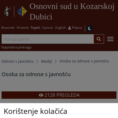
Osnovni sud u Kozarskoj
Dubici
Bosanski
Hrvatski
Srpski
Српски
English
Prijava
Napredna pretraga
Osoba za odnose s javnošću
Odnosi s javnošću
Mediji
Osoba za odnose s javnošću
2128
PREGLEDA
Korištenje kolačića