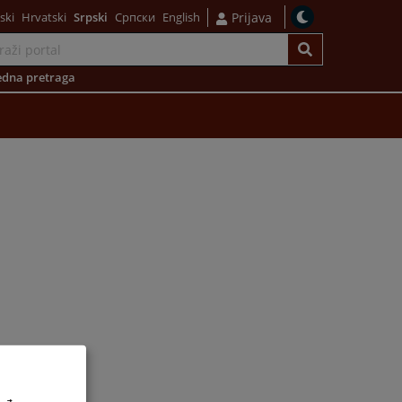
ski
Hrvatski
Srpski
Српски
English
Prijava
dna pretraga