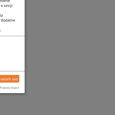
ređene
o sesiji
la
a dodatne
.
ijesti
hvatam sve
Pokreće Klaro!