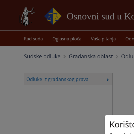
Osnovni sud u Ko
Rad suda
Oglasna ploča
Vaša pitanja
Odn
Odlu
Sudske odluke
Građanska oblast
Odluke iz građanskog prava
Korišt