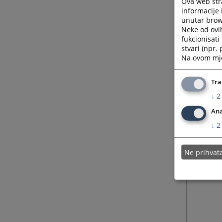
Ova web stra
informacije 
unutar brows
Neke od ovi
fukcionisat
stvari (npr.
Na ovom mjes
Tra
↓
2
Ana
↓
2
Ne prihva