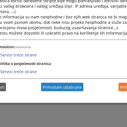
nica koristi određene skripte koje mogu pohranjivati i koristiti od
iz vašeg browsera i vašeg uređaja (npr. IP adresa uređaja, varijable 
era, ...).
h informacija su nam neophodne i bez njih web stranica ne bi mog
i u svom punom obimu, dok neke nisu prijeko neophodne a služe z
 procjenu nivoa posjećenosti, budućeg usavršavanja stranice...).
tu možete dozvoliti ili uskratiti pravo na korištenje tih informacija
nslation
(obavezna)
Servisi treće strane
Trenutno nema v
litika o posjećenosti stranica
Servisi treće strane
tam
Prihvatam odabrane
Pri