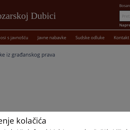
Bosan
zarskoj Dubici
Idi
na
Napre
sadržaj
osi s javnošću
Javne nabavke
Sudske odluke
Kontakt
ke iz građanskog prava
enje kolačića