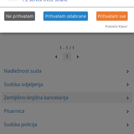
Ne prihvatam
Prihvatam odabrane
Prihvatam sve
Pokreće Klaro!
1 - 1 / 1
1
Nadležnost suda
Sudska odjeljenja
Zemljišno-knjižna kancelarija
Pisarnica
Sudska policija