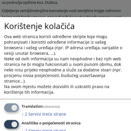
sa područja opštine Koz. Dubica.
Odjeljenje zemljišnoknjižne kancelarije vodi zemljišne knjige odnosno
knjige položenih ugovora, provodi odluke suda i drugih organa u vezi
Korištenje kolačića
sa nekretninama, donosi rješenja i izdaje uvjerenja o
zemljišnoknjižnom stanju i obavlja druge poslove koji po prirodi
Ova web stranica koristi određene skripte koje mogu
spadaju u djelokrug rada zemljišnoknjižne kancelarije.
pohranjivati i koristiti određene informacije iz vašeg
browsera i vašeg uređaja (npr. IP adresa uređaja, varijable o
1482
PREGLEDA
sesiji unutar browsera, ...).
Neke od ovih informacija su nam neophodne i bez njih web
stranica ne bi mogla fukcionisati u svom punom obimu, dok
neke nisu prijeko neophodne a služe za dodatne stvari (npr.
procjenu nivoa posjećenosti, budućeg usavršavanja
stranice...).
Na ovom mjestu možete dozvoliti ili uskratiti pravo na
korištenje tih informacija.
Translation
(obavezna)
↓
2
Servisi treće strane
Analitika o posjećenosti stranica
↓
2
Servisi treće strane