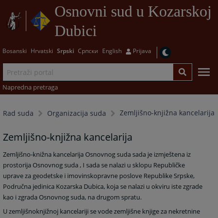
Osnovni sud u Kozarskoj
Dubici
Bosanski
Hrvatski
Srpski
Српски
English
Prijava
Napredna pretraga
Zemljišno-knjižna kancelarija
Rad suda
Organizacija suda
Zemljišno-knjižna kancelarija
Zemljišno-knižna kancelarija Osnovnog suda sada je izmještena iz
prostorija Osnovnog suda , I sada se nalazi u sklopu Republičke
uprave za geodetske i imovinskopravne poslove Republike Srpske,
Područna jedinica Kozarska Dubica, koja se nalazi u okviru iste zgrade
kao i zgrada Osnovnog suda, na drugom spratu.
U zemljišnoknjižnoj kancelariji se vode zemljišne knjige za nekretnine