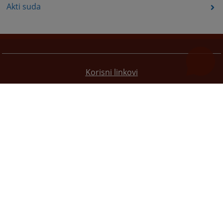
Akti suda
Korisni linkovi
Pomoc za koristenje
Mapa stranice
Redizajn web stranice je finansirala Evropska unija. Za njen sadržaj isključivo je odgovorno
Visoko sudsko i tužilačko vijeće BiH i ona ne odražava nužno stavove Evropske unije.
© 2021
Visoki sudski i tužilački savjet