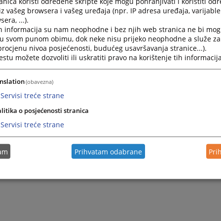
nica koristi određene skripte koje mogu pohranjivati i koristiti od
Javni konkurs od 17.05.2022.
iz vašeg browsera i vašeg uređaja (npr. IP adresa uređaja, varijable 
era, ...).
Raspisan je konkurs za izbor sudskog pripravnika i 4 
h informacija su nam neophodne i bez njih web stranica ne bi mog
20.05.2022.
i u svom punom obimu, dok neke nisu prijeko neophodne a služe z
 procjenu nivoa posjećenosti, budućeg usavršavanja stranice...).
tu možete dozvoliti ili uskratiti pravo na korištenje tih informacija
Javni konkurs za prijem u radni odnos - sudski asiste
Javni konkurs za prijem u radni odnos - Sudski asistent
nslation
(obavezna)
19.01.2022.
Servisi treće strane
litika o posjećenosti stranica
Objavljene pozicije
Servisi treće strane
Objavljene pozicije u Osnovnom sudu u Kozarskoj Dub
tam
Prihvatam odabrane
Pri
12.05.2020.