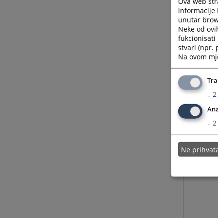
Ova web stra
informacije 
unutar brows
Neke od ovi
fukcionisat
stvari (npr.
Na ovom mjes
Tra
↓
2
Ana
↓
2
Ne prihva