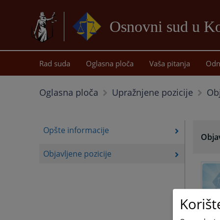
Osnovni sud u Ko
Rad suda
Oglasna ploča
Vaša pitanja
Odn
Obj
Oglasna ploča
Upražnjene pozicije
Opšte informacije
Objav
Objavljene pozicije
Korišt