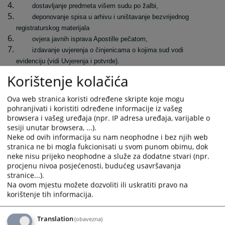
dostavljanje predmeta višem sudu po žalbi,
deponovanje spisa u arhivu i uništavanje bezvrijednog
registraturskog materijala
ovjera javnih isprava Apostille pečatom,
izdavanje uvjerenja o činjenicama o kojima sud vodi
evidenciju (vidi Uvjerenja i potvrde).
Korištenje kolačića
Ove poslove obavljaju zaposleni na radnim mjestima Referenta za unos
dokumenata, Referenta za upravljanje predmetima i Referenta za
Ova web stranica koristi određene skripte koje mogu
otpremu pošte.
pohranjivati i koristiti određene informacije iz vašeg
browsera i vašeg uređaja (npr. IP adresa uređaja, varijable o
Sudska pisarnica smještena je u prizemlju zgrade suda.
sesiji unutar browsera, ...).
Rad s strankama je od 7-14h.
Neke od ovih informacija su nam neophodne i bez njih web
stranica ne bi mogla fukcionisati u svom punom obimu, dok
1207
PREGLEDA
neke nisu prijeko neophodne a služe za dodatne stvari (npr.
procjenu nivoa posjećenosti, budućeg usavršavanja
stranice...).
Na ovom mjestu možete dozvoliti ili uskratiti pravo na
korištenje tih informacija.
Translation
(obavezna)