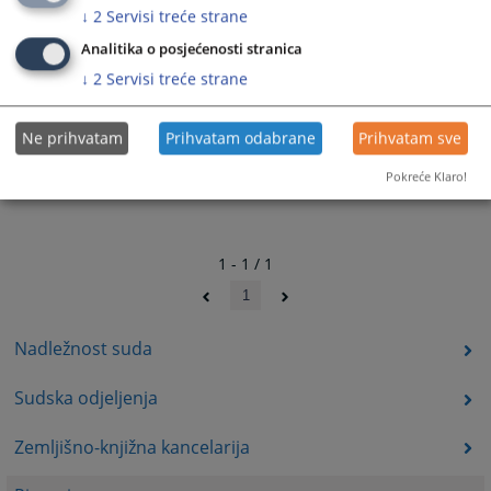
↓
2
Servisi treće strane
Analitika o posjećenosti stranica
↓
2
Servisi treće strane
Ne prihvatam
Prihvatam odabrane
Prihvatam sve
Pokreće Klaro!
1 - 1 / 1
1
Nadležnost suda
Sudska odjeljenja
Zemljišno-knjižna kancelarija