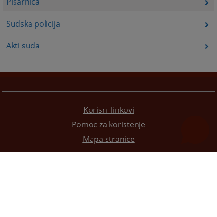
Pisarnica
Sudska policija
Akti suda
Korisni linkovi
Pomoc za koristenje
Mapa stranice
Redizajn web stranice je finansirala Evropska unija. Za njen sadržaj isključivo je odgovorno
Visoko sudsko i tužilačko vijeće BiH i ona ne odražava nužno stavove Evropske unije.