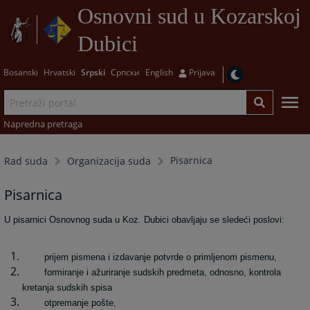
Osnovni sud u Kozarskoj
Dubici
Bosanski
Hrvatski
Srpski
Српски
English
Prijava
Napredna pretraga
Pisarnica
Rad suda
Organizacija suda
Pisarnica
U pisarnici Osnovnog suda u Koz. Dubici obavljaju se sledeći poslovi:
prijem pismena i izdavanje potvrde o primljenom pismenu,
formiranje i ažuriranje sudskih predmeta, odnosno, kontrola
kretanja sudskih spisa
otpremanje pošte,