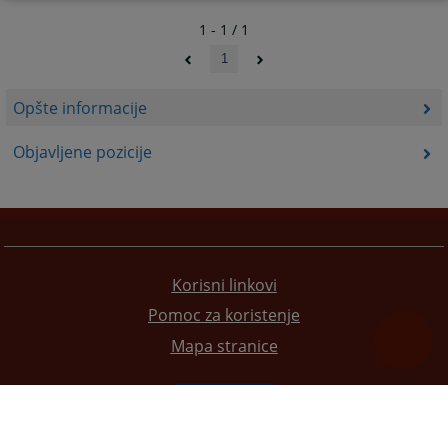
1 - 1 / 1
1
Opšte informacije
Objavljene pozicije
Korisni linkovi
Pomoc za koristenje
Mapa stranice