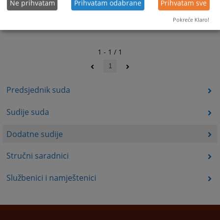
Ne prihvatam
Prihvatam odabrane
Prihvatam sve
Pokreće Klaro!
1 - 1 / 1
1
Predsjednik suda
Sudije suda
Dodatne sudije
Stručni saradnici
Službenici i namještenici