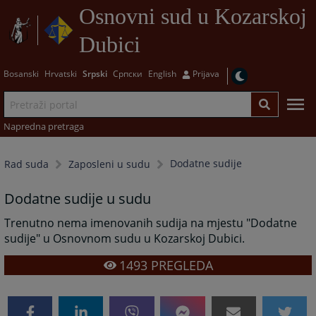
Osnovni sud u Kozarskoj
Dubici
Bosanski
Hrvatski
Srpski
Српски
English
Prijava
Napredna pretraga
Dodatne sudije
Rad suda
Zaposleni u sudu
Dodatne sudije u sudu
Trenutno nema imenovanih sudija na mjestu "Dodatne
sudije" u Osnovnom sudu u Kozarskoj Dubici.
1493
PREGLEDA