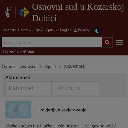
Osnovni sud u Kozarskoj
Dubici
Bosanski
Hrvatski
Srpski
Српски
English
Prijava
Napredna pretraga
Aktuelnosti
Odnosi s javnošću
Vijesti
Aktuelnosti
Navigate
Navigate
forward
forward
Povjerljivo savjetovanje
to
to
interact
interact
with
with
Visoko sudsko i tužilačko vijeće Bosne i Hercegovine (VSTV