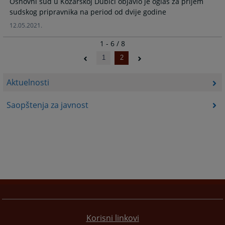
Osnovni sud u Kozarskoj Dubici objavio je oglas za prijem
sudskog pripravnika na period od dvije godine
12.05.2021.
1 - 6 / 8
1
2
Aktuelnosti
Saopštenja za javnost
Korisni linkovi