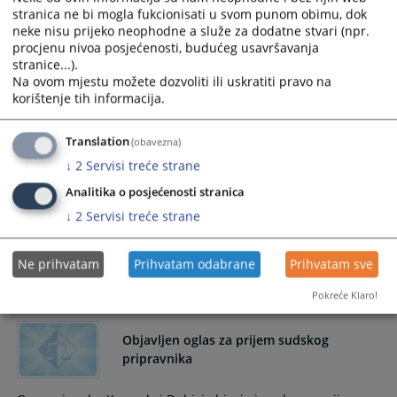
18.03.2022.
stranica ne bi mogla fukcionisati u svom punom obimu, dok
neke nisu prijeko neophodne a služe za dodatne stvari (npr.
procjenu nivoa posjećenosti, budućeg usavršavanja
Riješeno više od 93% predmeta iz plana
stranice...).
Na ovom mjestu možete dozvoliti ili uskratiti pravo na
korištenje tih informacija.
Sudije Osnovnog suda u Kozarskoj Dubici riješile više od
93% najstarijih predmeta iz plana za 2021.godinu
Translation
(obavezna)
26.01.2022.
↓
2
Servisi treće strane
Analitika o posjećenosti stranica
Statistika o radu suda za prvih 9 mjeseci
↓
2
Servisi treće strane
2021.godine
Ne prihvatam
Prihvatam odabrane
Prihvatam sve
13.10.2021.
Pokreće Klaro!
Objavljen oglas za prijem sudskog
pripravnika