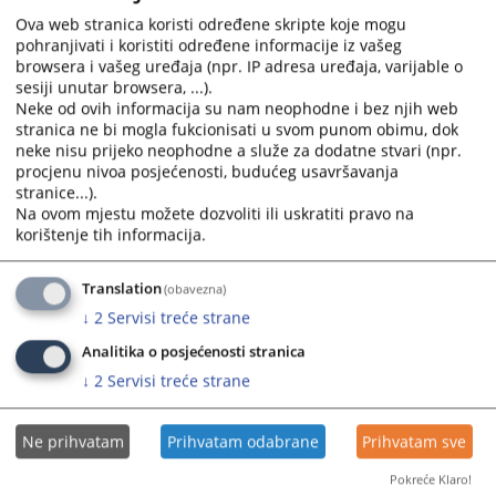
with
with
Ova web stranica koristi određene skripte koje mogu
the
the
pohranjivati i koristiti određene informacije iz vašeg
calendar
calendar
browsera i vašeg uređaja (npr. IP adresa uređaja, varijable o
and
and
sesiji unutar browsera, ...).
select
select
Neke od ovih informacija su nam neophodne i bez njih web
a
a
stranica ne bi mogla fukcionisati u svom punom obimu, dok
neke nisu prijeko neophodne a služe za dodatne stvari (npr.
date.
date.
procjenu nivoa posjećenosti, budućeg usavršavanja
Press
Press
stranice...).
the
the
Na ovom mjestu možete dozvoliti ili uskratiti pravo na
question
question
korištenje tih informacija.
mark
mark
key
key
Translation
(obavezna)
to
to
↓
2
Servisi treće strane
get
get
the
the
Analitika o posjećenosti stranica
keyboard
keyboard
↓
2
Servisi treće strane
shortcuts
shortcuts
for
for
Ne prihvatam
Prihvatam odabrane
Prihvatam sve
changing
changing
dates.
dates.
Pokreće Klaro!