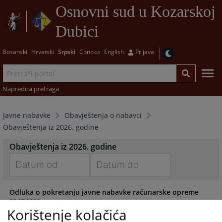
Osnovni sud u Kozarskoj
Dubici
Bosanski
Hrvatski
Srpski
Српски
English
Prijava
Napredna pretraga
Javne nabavke
Obavještenja o nabavci
Obavještenja iz 2026. godine
Obavještenja iz 2026. godine
Navigate
Navigate
Odluka o pokretanju javne nabavke računarske opreme
forward
forward
06.07.2026.
to
to
Korištenje kolačića
interact
interact