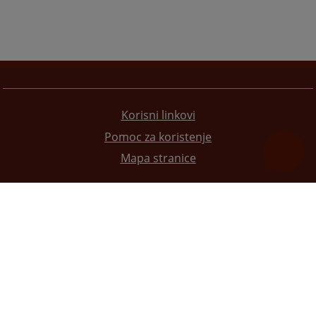
Korisni linkovi
Pomoc za koristenje
Mapa stranice
Redizajn web stranice je finansirala Evropska unija. Za njen sadržaj isključivo je odgovorno
Visoko sudsko i tužilačko vijeće BiH i ona ne odražava nužno stavove Evropske unije.