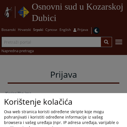
Osnovni sud u Kozarskoj
Dubici
Bosanski
Hrvatski
Srpski
Српски
English
Prijava
Napredna pretraga
Prijava
Korisničko ime
Korištenje kolačića
Ova web stranica koristi određene skripte koje mogu
pohranjivati i koristiti određene informacije iz vašeg
Lozinka
browsera i vašeg uređaja (npr. IP adresa uređaja, varijable o