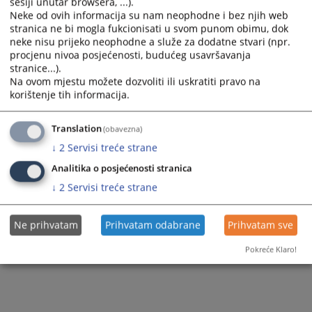
sesiji unutar browsera, ...).
Neke od ovih informacija su nam neophodne i bez njih web
stranica ne bi mogla fukcionisati u svom punom obimu, dok
Zapamti me
neke nisu prijeko neophodne a služe za dodatne stvari (npr.
procjenu nivoa posjećenosti, budućeg usavršavanja
stranice...).
Prijava
Na ovom mjestu možete dozvoliti ili uskratiti pravo na
korištenje tih informacija.
Zaboravili ste lozinku?
Želite postati član?
Translation
(obavezna)
↓
2
Servisi treće strane
Analitika o posjećenosti stranica
↓
2
Servisi treće strane
Ne prihvatam
Prihvatam odabrane
Prihvatam sve
Pokreće Klaro!