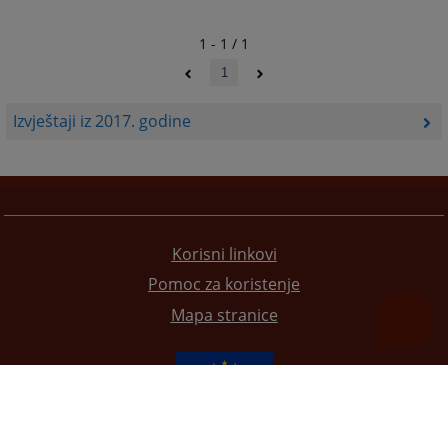
1 - 1 / 1
1
Izvještaji iz 2017. godine
Korisni linkovi
Pomoc za koristenje
Mapa stranice
Redizajn web stranice je finansirala Evropska unija. Za njen sadržaj isključivo je odgovorno
Visoko sudsko i tužilačko vijeće BiH i ona ne odražava nužno stavove Evropske unije.