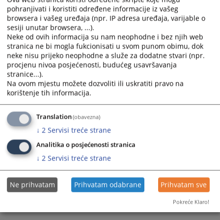
with
with
pohranjivati i koristiti određene informacije iz vašeg
the
the
browsera i vašeg uređaja (npr. IP adresa uređaja, varijable o
calendar
calendar
sesiji unutar browsera, ...).
and
and
Neke od ovih informacija su nam neophodne i bez njih web
select
select
stranica ne bi mogla fukcionisati u svom punom obimu, dok
neke nisu prijeko neophodne a služe za dodatne stvari (npr.
a
a
procjenu nivoa posjećenosti, budućeg usavršavanja
date.
date.
stranice...).
Press
Press
Na ovom mjestu možete dozvoliti ili uskratiti pravo na
the
the
korištenje tih informacija.
question
question
mark
mark
Translation
(obavezna)
key
key
↓
2
Servisi treće strane
to
to
get
get
Analitika o posjećenosti stranica
the
the
↓
2
Servisi treće strane
keyboard
keyboard
shortcuts
shortcuts
Ne prihvatam
Prihvatam odabrane
Prihvatam sve
for
for
changing
changing
Pokreće Klaro!
dates.
dates.