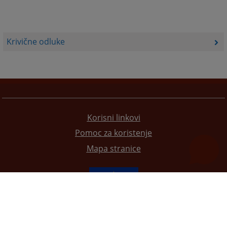
Krivične odluke
Korisni linkovi
Pomoc za koristenje
Mapa stranice
Redizajn web stranice je finansirala Evropska unija. Za njen sadržaj isključivo je odgovorno
Visoko sudsko i tužilačko vijeće BiH i ona ne odražava nužno stavove Evropske unije.