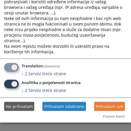
pohranjivati i koristiti određene informacije iz vašeg
browsera i vašeg uređaja (npr. IP adresa uređaja, varijable o
sesiji unutar browsera, ...).
Neke od ovih informacija su nam neophodne i bez njih web
stranica ne bi mogla fukcionisati u svom punom obimu, dok
neke nisu prijeko neophodne a služe za dodatne stvari (npr.
procjenu nivoa posjećenosti, budućeg usavršavanja
stranice...).
Trenutno nema vijesti
Na ovom mjestu možete dozvoliti ili uskratiti pravo na
korištenje tih informacija.
Translation
(obavezna)
↓
2
Servisi treće strane
Analitika o posjećenosti stranica
↓
2
Servisi treće strane
Ne prihvatam
Prihvatam odabrane
Prihvatam sve
Pokreće Klaro!