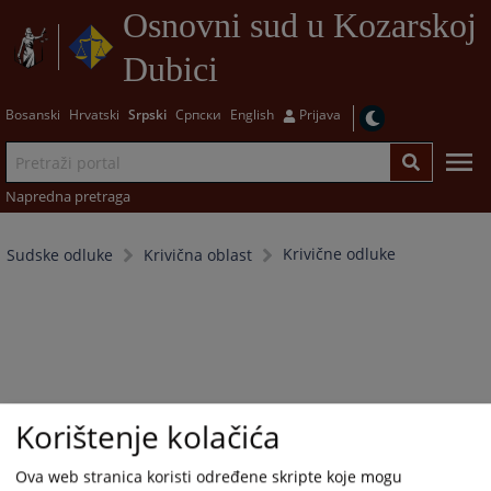
Osnovni sud u Kozarskoj
Dubici
Bosanski
Hrvatski
Srpski
Српски
English
Prijava
Napredna pretraga
Krivične odluke
Sudske odluke
Krivična oblast
Korištenje kolačića
Ova web stranica koristi određene skripte koje mogu