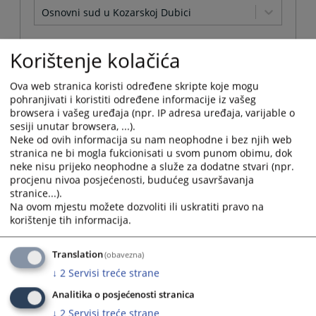
Osnovni sud u Kozarskoj Dubici
Arhivirana
Korištenje kolačića
Ne
Ova web stranica koristi određene skripte koje mogu
pohranjivati i koristiti određene informacije iz vašeg
Datum od
browsera i vašeg uređaja (npr. IP adresa uređaja, varijable o
sesiji unutar browsera, ...).
Neke od ovih informacija su nam neophodne i bez njih web
Navigate
stranica ne bi mogla fukcionisati u svom punom obimu, dok
forward
neke nisu prijeko neophodne a služe za dodatne stvari (npr.
Datum do
to
procjenu nivoa posjećenosti, budućeg usavršavanja
interact
stranice...).
with
Na ovom mjestu možete dozvoliti ili uskratiti pravo na
Navigate
the
korištenje tih informacija.
forward
Sortiraj po
calendar
to
and
interact
Odaberi...
Translation
(obavezna)
select
with
a
↓
2
Servisi treće strane
the
date.
Napredne stavke
calendar
Analitika o posjećenosti stranica
Press
and
the
↓
2
Servisi treće strane