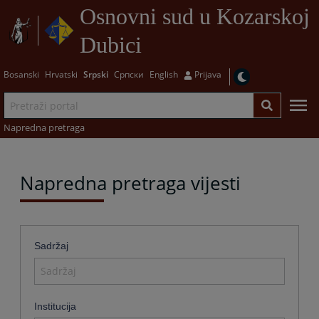
Osnovni sud u Kozarskoj
Dubici
Bosanski
Hrvatski
Srpski
Српски
English
Prijava
Napredna pretraga
Napredna pretraga vijesti
Sadržaj
Institucija