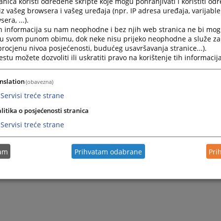
nica koristi određene skripte koje mogu pohranjivati i koristiti od
iz vašeg browsera i vašeg uređaja (npr. IP adresa uređaja, varijable 
era, ...).
h informacija su nam neophodne i bez njih web stranica ne bi mog
i u svom punom obimu, dok neke nisu prijeko neophodne a služe z
 procjenu nivoa posjećenosti, budućeg usavršavanja stranice...).
tu možete dozvoliti ili uskratiti pravo na korištenje tih informacija
nslation
(obavezna)
Servisi treće strane
litika o posjećenosti stranica
Servisi treće strane
tam
Prihvatam odabrane
Pri