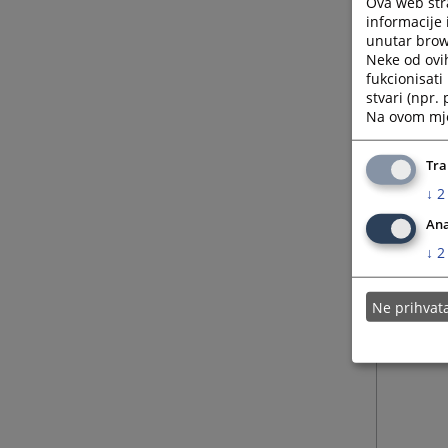
Ova web stra
informacije 
unutar brows
Neke od ovi
fukcionisat
stvari (npr.
Na ovom mjes
Tra
↓
2
Ana
↓
2
Ne prihva