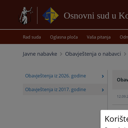
Osnovni sud u Ko
Rad suda
Oglasna ploča
Vaša pitanja
Odn
Javne nabavke
Obavještenja o nabavci
Obavještenja iz 2026. godine
Obavj
Obavještenja iz 2017. godine
12.09.
Korišt