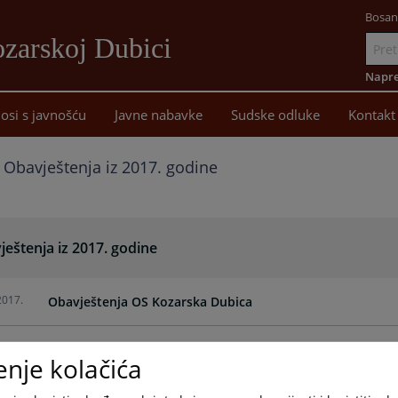
Bosan
zarskoj Dubici
Idi
na
Napre
sadržaj
osi s javnošću
Javne nabavke
Sudske odluke
Kontakt
Obavještenja iz 2017. godine
eštenja iz 2017. godine
2017.
Obavještenja OS Kozarska Dubica
enje kolačića