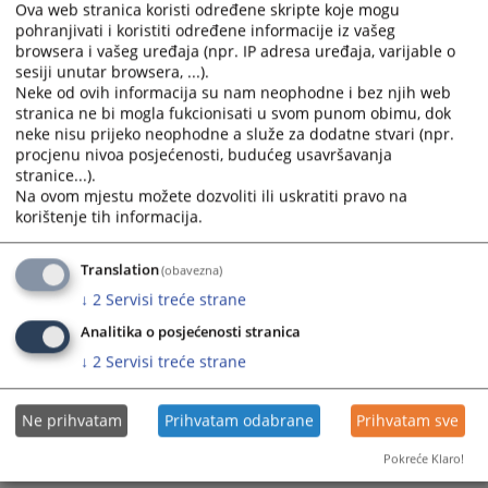
the
the
Ova web stranica koristi određene skripte koje mogu
calendar
calendar
pohranjivati i koristiti određene informacije iz vašeg
and
and
browsera i vašeg uređaja (npr. IP adresa uređaja, varijable o
sesiji unutar browsera, ...).
select
select
Neke od ovih informacija su nam neophodne i bez njih web
a
a
stranica ne bi mogla fukcionisati u svom punom obimu, dok
date.
date.
neke nisu prijeko neophodne a služe za dodatne stvari (npr.
Press
Press
procjenu nivoa posjećenosti, budućeg usavršavanja
the
the
stranice...).
question
question
Na ovom mjestu možete dozvoliti ili uskratiti pravo na
korištenje tih informacija.
mark
mark
key
key
to
to
Translation
(obavezna)
get
get
↓
2
Servisi treće strane
the
the
Analitika o posjećenosti stranica
keyboard
keyboard
↓
2
Servisi treće strane
shortcuts
shortcuts
for
for
changing
changing
Ne prihvatam
Prihvatam odabrane
Prihvatam sve
dates.
dates.
Pokreće Klaro!