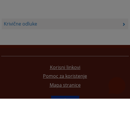
Krivične odluke
Korisni linkovi
Pomoc za koristenje
Mapa stranice
Redizajn web stranice je finansirala Evropska unija. Za njen sadržaj isključivo je odgovorno
Visoko sudsko i tužilačko vijeće BiH i ona ne odražava nužno stavove Evropske unije.