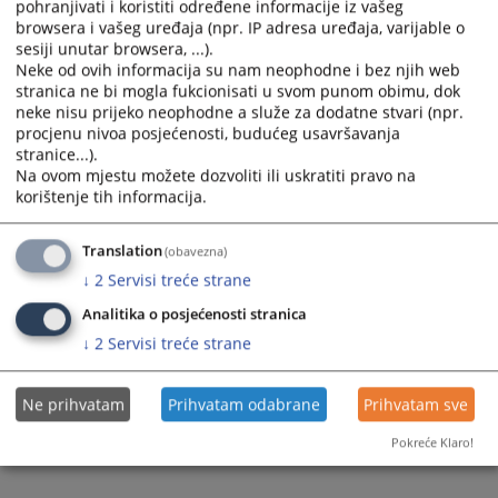
the
the
pohranjivati i koristiti određene informacije iz vašeg
browsera i vašeg uređaja (npr. IP adresa uređaja, varijable o
calendar
calendar
sesiji unutar browsera, ...).
and
and
Neke od ovih informacija su nam neophodne i bez njih web
select
select
stranica ne bi mogla fukcionisati u svom punom obimu, dok
a
a
neke nisu prijeko neophodne a služe za dodatne stvari (npr.
date.
date.
procjenu nivoa posjećenosti, budućeg usavršavanja
Press
Press
stranice...).
the
the
Na ovom mjestu možete dozvoliti ili uskratiti pravo na
korištenje tih informacija.
question
question
Trenutno nema vijesti
mark
mark
key
key
Translation
(obavezna)
to
to
↓
2
Servisi treće strane
get
get
Analitika o posjećenosti stranica
the
the
↓
2
Servisi treće strane
keyboard
keyboard
shortcuts
shortcuts
for
for
Ne prihvatam
Prihvatam odabrane
Prihvatam sve
changing
changing
dates.
dates.
Pokreće Klaro!