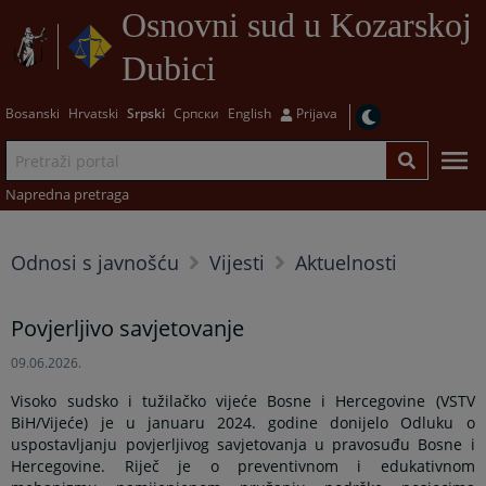
Osnovni sud u Kozarskoj
Dubici
Bosanski
Hrvatski
Srpski
Српски
English
Prijava
Napredna pretraga
Odnosi s javnošću
Vijesti
Aktuelnosti
Povjerljivo savjetovanje
09.06.2026.
Visoko sudsko i tužilačko vijeće Bosne i Hercegovine (VSTV
BiH/Vijeće) je u januaru 2024. godine donijelo Odluku o
uspostavljanju povjerljivog savjetovanja u pravosuđu Bosne i
Hercegovine. Riječ je o preventivnom i edukativnom