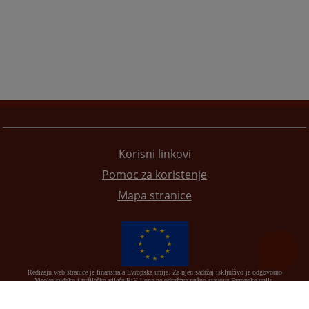
Korisni linkovi
Pomoc za koristenje
Mapa stranice
Redizajn web stranice je finansirala Evropska unija. Za njen sadržaj isključivo je odgovorno
Visoko sudsko i tužilačko vijeće BiH i ona ne odražava nužno stavove Evropske unije.