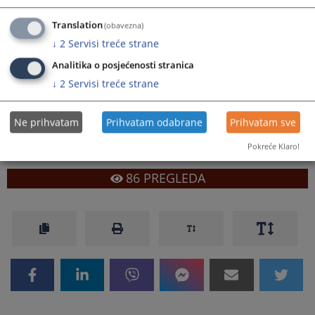
projektom EU4Justice, pripremio promotivni video materijal
kojim se predstavlja svrha, značaj i način funkcionisanja
Translation
(obavezna)
sistema povjerljivog savjetovanja.
↓
2
Servisi treće strane
Prikazana vijest je na
:
Srpski jezik
Analitika o posjećenosti stranica
↓
2
Servisi treće strane
Prateći dokumenti
IZABRANI POVJERLJIVI SAVJETNICI_2026
Ne prihvatam
Prihvatam odabrane
Prihvatam sve
Pokreće Klaro!
86
PREGLEDA