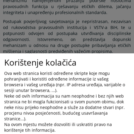
mehanizmu namijenjenom pružanju podrške nosiocima
pravosudnih funkcija u rješavanju etičkih dilema, jačanju
integriteta i unapređenju profesionalnih standarda.
Postupak povjerljivog savjetovanja je nepristrasan, nezavisan
od rukovodstva pravosudnih institucija i VSTV-a BiH, te u
potpunosti odvojen od postupaka utvrđivanja disciplinske
odgovornosti. Istovremeno, on predstavlja dopunski
mehanizam u odnosu na druge postupke pribavljanja etičkih
mišljenja i saglasnosti predviđenih važećim propisima.
Korištenje kolačića
Povjerljivo savjetovanje provodi se na osnovu relevantnih
zakonskih i etičkih standarda, uključujući Zakon o VSTV-u BiH,
etičke kodekse za sudije i tužioce, Smjernice za sprečavanje
Ova web stranica koristi određene skripte koje mogu
sukoba interesa u pravosuđu, Smjernice za istupanje u javnosti
pohranjivati i koristiti određene informacije iz vašeg
i korištenje društvenih mreža, kao i druge stručne i edukativne
browsera i vašeg uređaja (npr. IP adresa uređaja, varijable o
materijale od značaja za pravosuđe.
sesiji unutar browsera, ...).
Neke od ovih informacija su nam neophodne i bez njih web
U skladu sa Smjernicama za uspostavljanje sistema povjerljivog
stranica ne bi mogla fukcionisati u svom punom obimu, dok
savjetovanja u pravosuđu Bosne i Hercegovine, izabrano je 26
neke nisu prijeko neophodne a služe za dodatne stvari (npr.
povjerljivih savjetnika koji pružaju podršku nosiocima
procjenu nivoa posjećenosti, budućeg usavršavanja
pravosudnih funkcija u pitanjima etike i integriteta.
stranice...).
Na ovom mjestu možete dozvoliti ili uskratiti pravo na
S ciljem promocije ovog mehanizma i njegovog dodatnog
korištenje tih informacija.
približavanja pravosudnoj zajednici, VSTV BiH je, u saradnji s