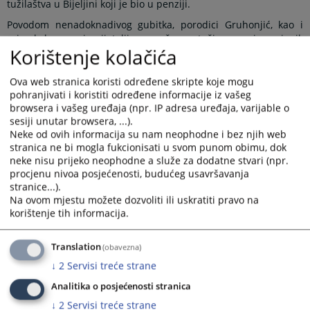
tužilaštva u Bijeljini koji je bio u penziji.
Povodom nenadoknadivog gubitka, porodici Gruhonjić, kao i
svim kolegama i prijateljima uvaženog tužioca, prvi zamjenik
Korištenje kolačića
glavnog okružnog javnog tužioca Okružnog javnog tužilaštva u
Bijeljini Sabina Husejnagić zajedno sa kolektivom, izražava
duboko saučešće.
Ova web stranica koristi određene skripte koje mogu
pohranjivati i koristiti određene informacije iz vašeg
Tužilac Muhamed Gruhonjić rođen je 15.03.1953. godine u
browsera i vašeg uređaja (npr. IP adresa uređaja, varijable o
Janji, opština Bijeljina. Pravni fakultet u Sarajevu završio je
sesiji unutar browsera, ...).
16.01.1979. godine, a pravosudni ispit položio je 01.03.1984.
Neke od ovih informacija su nam neophodne i bez njih web
godine u Sarajevu.
stranica ne bi mogla fukcionisati u svom punom obimu, dok
neke nisu prijeko neophodne a služe za dodatne stvari (npr.
Tužilačku karijeru započeo je 08.03.2004. godine kao okružni
procjenu nivoa posjećenosti, budućeg usavršavanja
javni tužilac u Okružnom javnom tužilaštvu u Bijeljini. Dana
stranice...).
01.02.2008. godine je imenovan za zamjenika glavnog okružnog
Na ovom mjestu možete dozvoliti ili uskratiti pravo na
javnog tužioca. Funkciju vršioca dužnosti glavnog okružnog
korištenje tih informacija.
javnog tužioca je obavljao u periodu od 29.01.2021. godine do
31.08.2021. godine, nakon čega je nastavio obavljati funkciju
zamjenika glavnog okružnog javnog tužioca sve do 15.03.2023.
Translation
(obavezna)
godine, kada je otišao u penziju.
↓
2
Servisi treće strane
Prikazana vijest je na
:
Srpski jezik
Analitika o posjećenosti stranica
↓
2
Servisi treće strane
9664
PREGLEDA