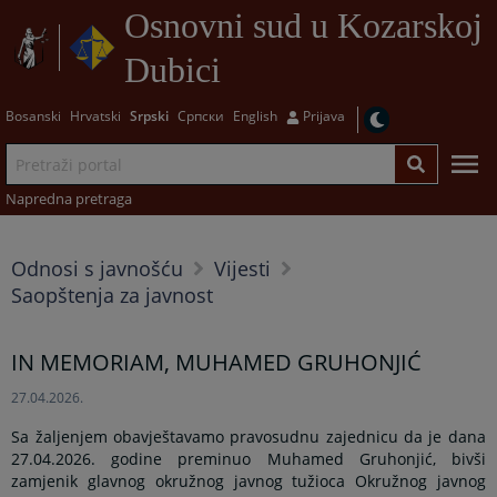
Osnovni sud u Kozarskoj
Dubici
Bosanski
Hrvatski
Srpski
Српски
English
Prijava
Napredna pretraga
Odnosi s javnošću
Vijesti
Saopštenja za javnost
IN MEMORIAM, MUHAMED GRUHONJIĆ
27.04.2026.
Sa žaljenjem obavještavamo pravosudnu zajednicu da je dana
27.04.2026. godine preminuo Muhamed Gruhonjić, bivši
zamjenik glavnog okružnog javnog tužioca Okružnog javnog