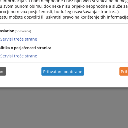
h informacija su nam neophodne i bez njih web stranica ne bi mog
i u svom punom obimu, dok neke nisu prijeko neophodne a služe z
 procjenu nivoa posjećenosti, budućeg usavršavanja stranice...).
tu možete dozvoliti ili uskratiti pravo na korištenje tih informacija
nslation
(obavezna)
Servisi treće strane
litika o posjećenosti stranica
Servisi treće strane
tam
Prihvatam odabrane
Pri