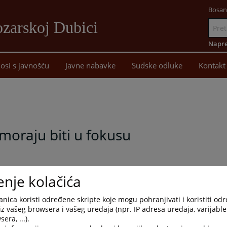
Bosan
zarskoj Dubici
Idi
na
Napre
sadržaj
osi s javnošću
Javne nabavke
Sudske odluke
Kontakt
moraju biti u fokusu
enje kolačića
nica koristi određene skripte koje mogu pohranjivati i koristiti od
iz vašeg browsera i vašeg uređaja (npr. IP adresa uređaja, varijable 
era, ...).