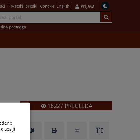
ski
Hrvatski
Srpski
Српски
English
Prijava
dna pretraga
16227
PREGLEDA
ređene
o sesiji