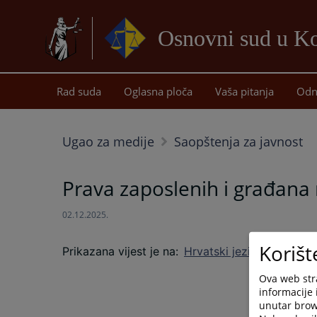
Osnovni sud u Ko
Rad suda
Oglasna ploča
Vaša pitanja
Odn
Ugao za medije
Saopštenja za javnost
Prava zaposlenih i građana 
02.12.2025.
Korišt
Prikazana vijest je na
:
Hrvatski jezik
Ova web stra
informacije 
unutar brows