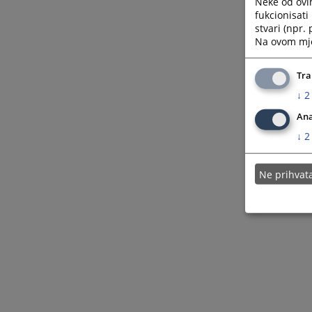
Neke od ovi
fukcionisat
stvari (npr.
Na ovom mjes
Tra
↓
2
Ana
↓
2
Ne prihva