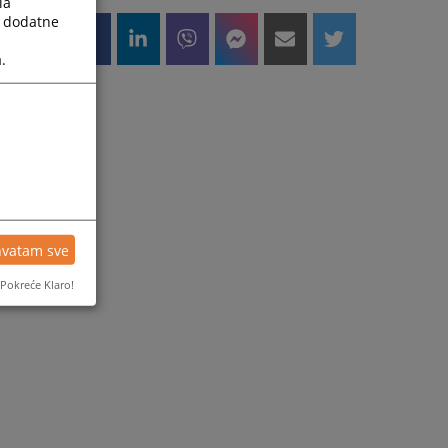
la
a dodatne
.
hvatam sve
Pokreće Klaro!