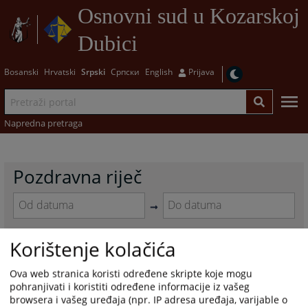
Osnovni sud u Kozarskoj
Dubici
Bosanski
Hrvatski
Srpski
Српски
English
Prijava
Napredna pretraga
Pozdravna riječ
Navigate
Navigate
forward
forward
Korištenje kolačića
to
to
Pozdravna riječ predsjednika suda
interact
interact
Ova web stranica koristi određene skripte koje mogu
Dragana Kalabe
with
with
pohranjivati i koristiti određene informacije iz vašeg
the
the
05.10.2017.
browsera i vašeg uređaja (npr. IP adresa uređaja, varijable o
calendar
calendar