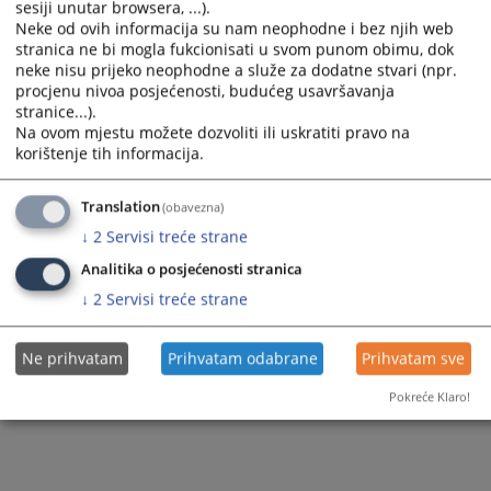
sesiji unutar browsera, ...).
and
and
Neke od ovih informacija su nam neophodne i bez njih web
select
select
stranica ne bi mogla fukcionisati u svom punom obimu, dok
a
a
neke nisu prijeko neophodne a služe za dodatne stvari (npr.
date.
date.
procjenu nivoa posjećenosti, budućeg usavršavanja
Press
Press
stranice...).
the
the
Na ovom mjestu možete dozvoliti ili uskratiti pravo na
question
question
korištenje tih informacija.
mark
mark
key
key
1 - 1 / 1
to
to
Translation
(obavezna)
1
get
get
↓
2
Servisi treće strane
the
the
keyboard
keyboard
Analitika o posjećenosti stranica
shortcuts
shortcuts
↓
2
Servisi treće strane
for
for
changing
changing
dates.
dates.
Ne prihvatam
Prihvatam odabrane
Prihvatam sve
Pokreće Klaro!