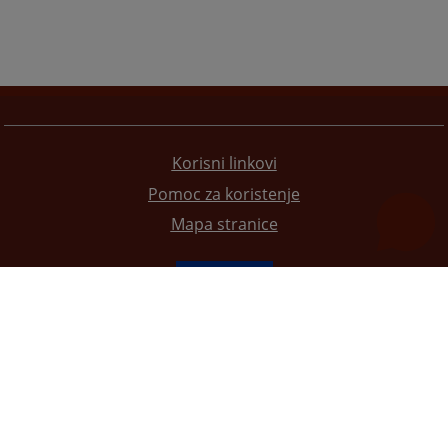
Korisni linkovi
Pomoc za koristenje
Mapa stranice
Redizajn web stranice je finansirala Evropska unija. Za njen sadržaj isključivo je odgovorno
Visoko sudsko i tužilačko vijeće BiH i ona ne odražava nužno stavove Evropske unije.